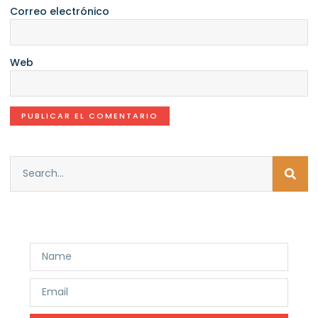
Correo electrónico
Web
Get free tips and resources right in your inbox,
along with 10,000+ others