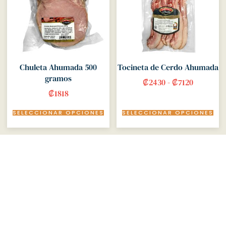
Chuleta Ahumada 500
Tocineta de Cerdo Ahumada
gramos
₡
2430
-
₡
7120
₡
1818
SELECCIONAR OPCIONES
SELECCIONAR OPCIONES
Meat lovers, we have the perfect
selection for you.
Amet aliquet porta et tempor vehicula facilisi si
faucibus. Ligula conubia pede consectetur metus
inceptos felis adipiscing cubilia. Tincidunt sollicitudin vel
urna dolor mollis.