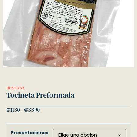
IN STOCK
Tocineta Preformada
₡
1130
-
₡
3390
Presentaciones