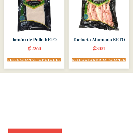
Jamón de Pollo KETO
Tocineta Ahumada KETO
₡
2260
₡
3051
SELECCIONAR OPCIONES
SELECCIONAR OPCIONES
Meat lovers, we have the perfect
selection for you.
Amet aliquet porta et tempor vehicula facilisi si
faucibus. Ligula conubia pede consectetur metus
inceptos felis adipiscing cubilia. Tincidunt sollicitudin vel
urna dolor mollis.