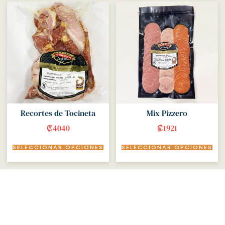
Recortes de Tocineta
Mix Pizzero
₡
4040
₡
1921
SELECCIONAR OPCIONES
SELECCIONAR OPCIONES
Meat lovers, we have the perfect
selection for you.