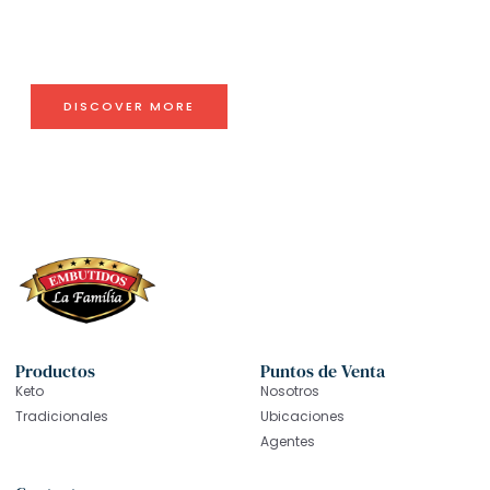
Amet aliquet porta et tempor vehicula facilisi si
faucibus. Ligula conubia pede consectetur metus
inceptos felis adipiscing cubilia. Tincidunt sollicitudin vel
urna dolor mollis.
DISCOVER MORE
Productos
Puntos de Venta
Keto
Nosotros
Tradicionales
Ubicaciones
Agentes