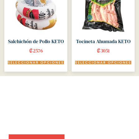
Salchichón de Pollo KETO
Tocineta Ahumada KETO
₡
2576
₡
3051
SELECCIONAR OPCIONES
SELECCIONAR OPCIONES
Meat lovers, we have the perfect
selection for you.
Amet aliquet porta et tempor vehicula facilisi si
faucibus. Ligula conubia pede consectetur metus
inceptos felis adipiscing cubilia. Tincidunt sollicitudin vel
urna dolor mollis.